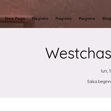
New Page
Registro
Registro
Registro
Blo
Westchas
lun, 
Salsa beginn