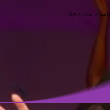
© 2023 Wepa House LL