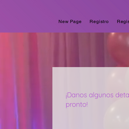
New Page
Registro
Regis
¡Danos algunos deta
pronto!