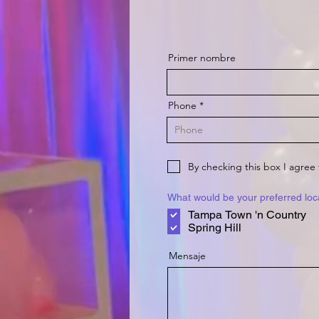
Primer nombre
Phone
By checking this box I agre
What would be your preferred loc
Tampa Town 'n Country
Spring Hill
Mensaje