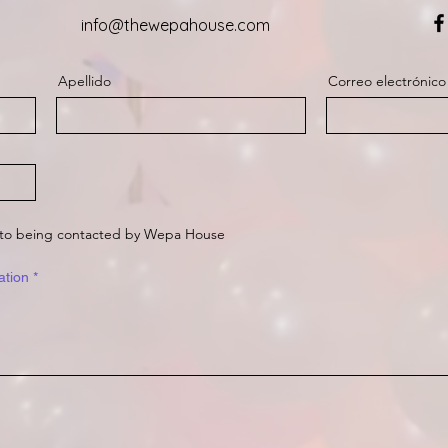
info@thewepahouse.com
Apellido
Correo electrónico
e to being contacted by Wepa House
O
ation
*
b
l
i
g
a
t
o
r
i
o