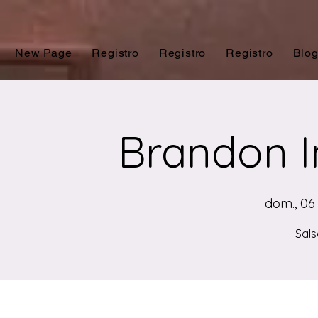
New Page
Registro
Registro
Registro
Blo
Brandon I
dom., 06
Sals