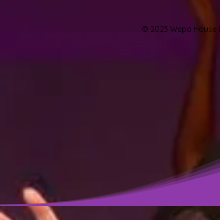
© 2023 Wepa House L